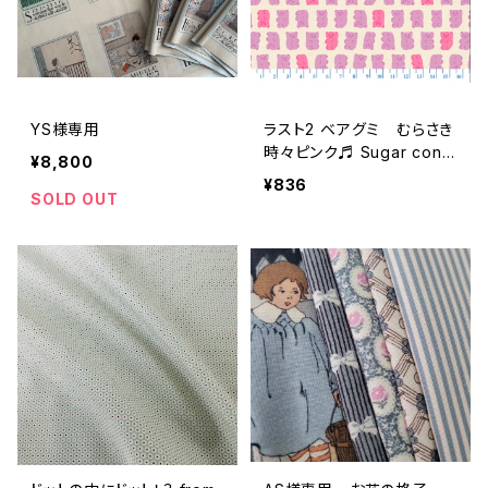
YS様専用
ラスト2 ベアグミ むらさき
時々ピンク♬ Sugar cone
¥8,800
by moda 約110×40cm
¥836
SOLD OUT