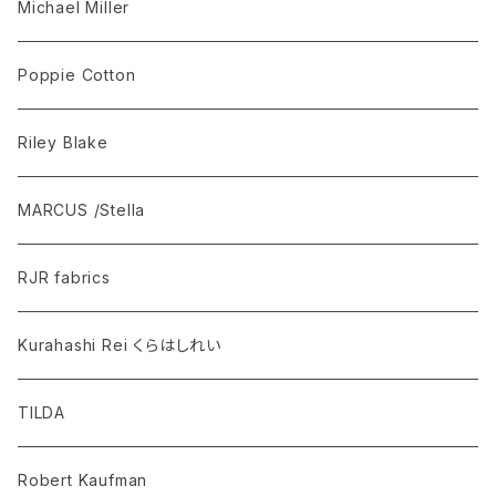
COMPTOIR DE TOILE
Michael Miller
SANTA'S SYMPHONY
Poppie Cotton
GUINEVERE
Riley Blake
PEASHOLME GREEN
MARCUS /Stella
UNO
RJR fabrics
CONVERSATIONAL
Kurahashi Rei くらはしれい
FORGET-ME-NOT ROSE
TILDA
MILKWOOD By Judy Newman
Robert Kaufman