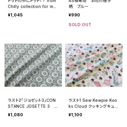
ドットの中にドット！？ from
AS様専用 お花の格子
Chilly collection for mo
柄 ブルー
da
¥1,045
¥990
SOLD OUT
ラスト2「ジョゼット3」CON
ラスト1 Sew Kewpie Koo
STANCE JOSETTE 3 b
ks Cloud クッキングキュー
y l’uccello
ピーちゃん by Riley Blak
¥1,080
¥1,100
e