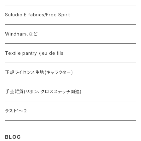
JARDIN DE PRINTEMPS
Sutudio E fabrics/Free Spirit
ST ETIENNE By Kim Hurley 在庫限り
Windham、など
RUE FLORIANE 在庫限り
Textile pantry /jeu de fils
Ruby’s Coverlet 在庫限り
正規ライセンス生地(キャラクター)
EIDERDOWN 在庫限り
手芸雑貨(リボン、クロスステッチ関連)
ラスト1〜２
BLOG