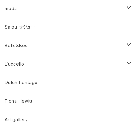
moda
French General
Sajou サジュー
Belle&Boo
お値段据置
L’uccello
(S)ソフトタイプ
新入荷 HERITAGE GARDEN
Dutch heritage
(R)ハリのあるタイプ
新入荷 CONSTANCE
Fiona Hewitt
INGLENOOK
Art gallery